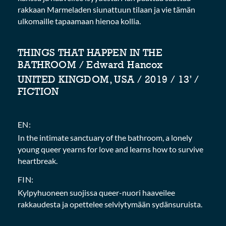
rakkaan Marmeladen siunattuun tilaan ja vie tämän
ulkomaille tapaamaan hienoa kollia.
THINGS THAT HAPPEN IN THE
BATHROOM / Edward Hancox
UNITED KINGDOM, USA / 2019 / 13’ /
FICTION
EN:
In the intimate sanctuary of the bathroom, a lonely
young queer yearns for love and learns how to survive
heartbreak.
FIN:
Kylpyhuoneen suojissa queer-nuori haaveilee
rakkaudesta ja opettelee selviytymään sydänsuruista.