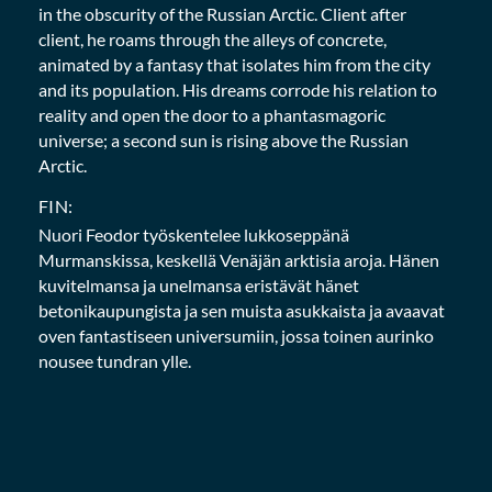
in the obscurity of the Russian Arctic. Client after
client, he roams through the alleys of concrete,
animated by a fantasy that isolates him from the city
and its population. His dreams corrode his relation to
reality and open the door to a phantasmagoric
universe; a second sun is rising above the Russian
Arctic.
FIN:
Nuori Feodor työskentelee lukkoseppänä
Murmanskissa, keskellä Venäjän arktisia aroja. Hänen
kuvitelmansa ja unelmansa eristävät hänet
betonikaupungista ja sen muista asukkaista ja avaavat
oven fantastiseen universumiin, jossa toinen aurinko
nousee tundran ylle.