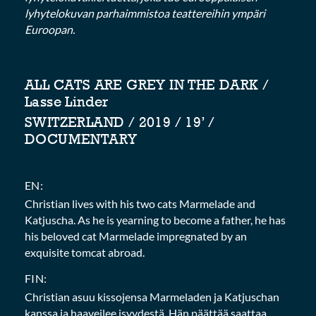
lyhytelokuvan parhaimmistoa teattereihin ympäri
Euroopan.
ALL CATS ARE GREY IN THE DARK /
Lasse Linder
SWITZERLAND / 2019 / 19’ /
DOCUMENTARY
EN:
Christian lives with his two cats Marmelade and
Katjuscha. As he is yearning to become a father, he has
his beloved cat Marmelade impregnated by an
exquisite tomcat abroad.
FIN:
Christian asuu kissojensa Marmeladen ja Katjuschan
kanssa ja haaveilee isyydestä. Hän päättää saattaa