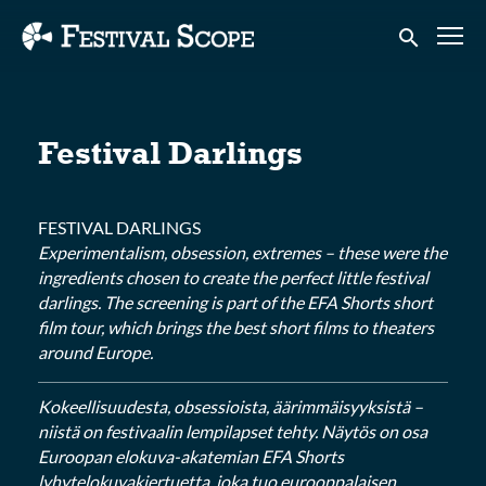
Accessibility Links
Submit sear
Festival Darlings
FESTIVAL DARLINGS
Experimentalism, obsession, extremes – these were the
ingredients chosen to create the perfect little festival
darlings. The screening is part of the EFA Shorts short
film tour, which brings the best short films to theaters
around Europe.
Kokeellisuudesta, obsessioista, äärimmäisyyksistä –
niistä on festivaalin lempilapset tehty. Näytös on osa
Euroopan elokuva-akatemian EFA Shorts
lyhytelokuvakiertuetta, joka tuo eurooppalaisen