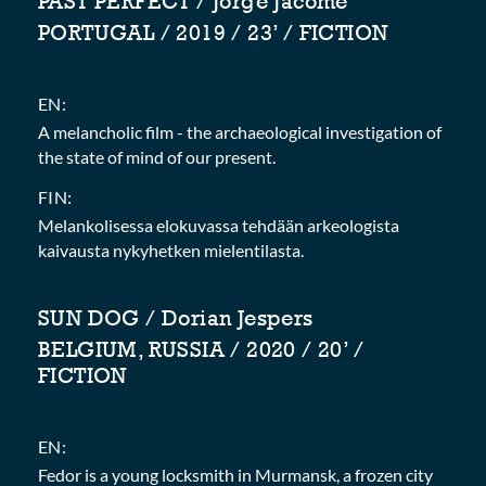
PAST PERFECT / Jorge Jácome
PORTUGAL / 2019 / 23’ / FICTION
EN:
A melancholic film - the archaeological investigation of
the state of mind of our present.
FIN:
Melankolisessa elokuvassa tehdään arkeologista
kaivausta nykyhetken mielentilasta.
SUN DOG / Dorian Jespers
BELGIUM, RUSSIA / 2020 / 20’ /
FICTION
EN:
Fedor is a young locksmith in Murmansk, a frozen city