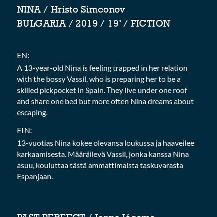
NINA / Hristo Simeonov
BULGARIA / 2019 / 19’ / FICTION
EN:
A 13-year-old Nina is feeling trapped in her relation
with the bossy Vassil, who is preparing her to be a
skilled pickpocket in Spain. Тhey live under one roof
and share one bed but more often Nina dreams about
escaping.
FIN:
13-vuotias Nina kokee olevansa loukussa ja haaveilee
karkaamisesta. Määräilevä Vassil, jonka kanssa Nina
asuu, kouluttaa tästä ammattimaista taskuvarasta
Espanjaan.