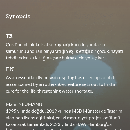
Synopsis
TR
Çok önemli bir kutsal su kaynağı kuruduğunda, su
samurunu andıran bir yaratığın eşlik ettiği bir çocuk, hayatı
tehdit eden su kıtlığına çare bulmak için yola çıkar.
EN
As an essential divine water spring has dried up, a child
accompanied by an otter-like creature sets out to find a
cure for the life-threatening water shortage.
Malin NEUMANN
1995 yılında doğdu. 2019 yılında MSD Münster’de Tasarım
alanında lisans eğitimini, en iyi mezuniyet projesi ödülünü
kazanarak tamamladı. 2023 yılında HAW Hamburg’da