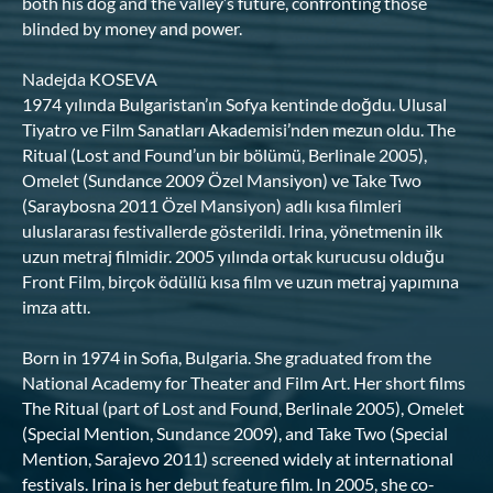
both his dog and the valley’s future, confronting those
blinded by money and power.
Nadejda KOSEVA
1974 yılında Bulgaristan’ın Sofya kentinde doğdu. Ulusal
Tiyatro ve Film Sanatları Akademisi’nden mezun oldu. The
Ritual (Lost and Found’un bir bölümü, Berlinale 2005),
Omelet (Sundance 2009 Özel Mansiyon) ve Take Two
(Saraybosna 2011 Özel Mansiyon) adlı kısa filmleri
uluslararası festivallerde gösterildi. Irina, yönetmenin ilk
uzun metraj filmidir. 2005 yılında ortak kurucusu olduğu
Front Film, birçok ödüllü kısa film ve uzun metraj yapımına
imza attı.
Born in 1974 in Sofia, Bulgaria. She graduated from the
National Academy for Theater and Film Art. Her short films
The Ritual (part of Lost and Found, Berlinale 2005), Omelet
(Special Mention, Sundance 2009), and Take Two (Special
Mention, Sarajevo 2011) screened widely at international
festivals. Irina is her debut feature film. In 2005, she co-