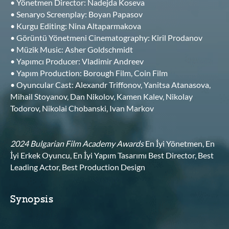
•
Yönetmen Director
: Nadejda Koseva
•
Senaryo Screenplay
: Boyan Papasov
•
Kurgu Editing
: Nina Altaparmakova
•
Görüntü Yönetmeni Cinematography
: Kiril Prodanov
•
Müzik Music
: Asher Goldschmidt
•
Yapımcı Producer
: Vladimir Andreev
•
Yapım Production
: Borough Film, Coin Film
•
Oyuncular Cast
: Alexandr Triffonov, Yanitsa Atanasova,
Mihail Stoyanov, Dan Nikolov, Kamen Kalev, Nikolay
Todorov, Nikolai Chobanski, Ivan Markov
2024 Bulgarian Film Academy Awards
En İyi Yönetmen, En
İyi Erkek Oyuncu, En İyi Yapım Tasarımı Best Director, Best
Leading Actor, Best Production Design
Synopsis