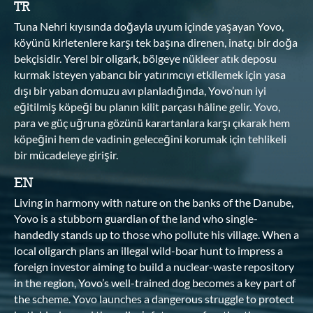
TR
Tuna Nehri kıyısında doğayla uyum içinde yaşayan Yovo,
köyünü kirletenlere karşı tek başına direnen, inatçı bir doğa
bekçisidir. Yerel bir oligark, bölgeye nükleer atık deposu
kurmak isteyen yabancı bir yatırımcıyı etkilemek için yasa
dışı bir yaban domuzu avı planladığında, Yovo’nun iyi
eğitilmiş köpeği bu planın kilit parçası hâline gelir. Yovo,
para ve güç uğruna gözünü karartanlara karşı çıkarak hem
köpeğini hem de vadinin geleceğini korumak için tehlikeli
bir mücadeleye girişir.
EN
Living in harmony with nature on the banks of the Danube,
Yovo is a stubborn guardian of the land who single-
handedly stands up to those who pollute his village. When a
local oligarch plans an illegal wild-boar hunt to impress a
foreign investor aiming to build a nuclear-waste repository
in the region, Yovo’s well-trained dog becomes a key part of
the scheme. Yovo launches a dangerous struggle to protect