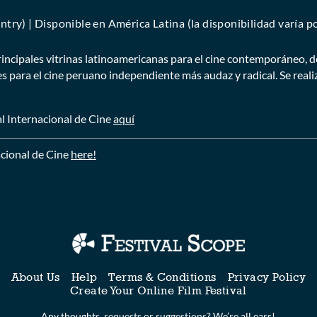
untry) | Disponible en América Latina (la disponibilidad varía po
rincipales vitrinas latinoamericanas para el cine contemporáneo, d
s para el cine peruano independiente más audaz y radical. Se reali
l Internacional de Cine
aquí
cional de Cine
here!
About Us
Help
Terms & Conditions
Privacy Policy
Create Your Online Film Festival
Any thoughts, requests or suggestions? We’re all ears!