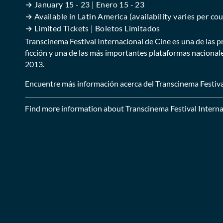
→ January 15 - 23 | Enero 15 - 23
→ Available in Latin America (availability varies per co
→ Limited Tickets | Boletos Limitados
Transcinema Festival Internacional de Cine
es una de las p
ficción y una de las más importantes plataformas nacionale
2013.
Encuentre más información acerca del
Transcinema Festiva
Find more information about
Transcinema Festival Interna
Collections